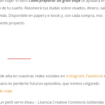
n viaje? El libro
Cómo preparar un gran viaje
te ayudará en
o de tu sueño. Resolverá tus dudas sobre visados, dinero, sa
más. Disponible en papel y e-book y, con cada compra, nos
 este proyecto.
e de alta en nuestras redes sociales en
Instagram
,
Facebook
 para no perderte futuros episodios, que iremos colgando
e-viaje
.
 un petit verre d’eau – Licencia Creative Commons (obtenida