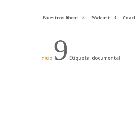
Nuestros libros
Pódcast
Coach
9
Inicio
Etiqueta: documental
Podcast: Documentando 
Maguregui y David Fern
En este nuevo micropodcast de viajes ch
cineastas del País Vasco que en 2017 inicia