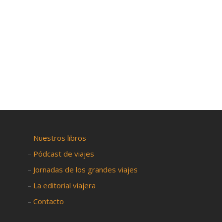

–
Nuestros libros
–
Pódcast de viajes
–
Jornadas de los grandes viajes
–
La editorial viajera
–
Contacto