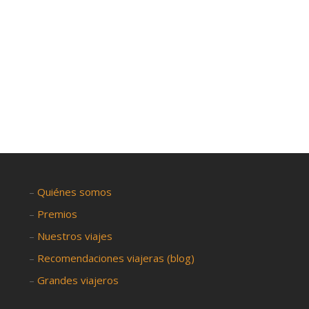
–
Quiénes somos
–
Premios
–
Nuestros viajes
–
Recomendaciones viajeras (blog)
–
Grandes viajeros