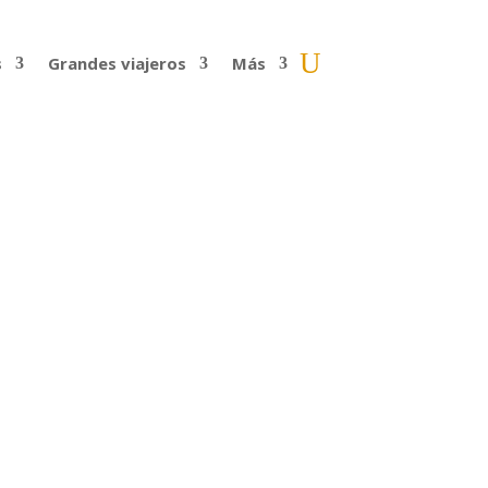
s
Grandes viajeros
Más
o, con Amaia
ocidos como Sal del Camino, fotógrafos y
n ese viaje visitaron y...