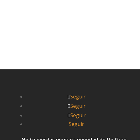
Leer más


UnGranViaje
Seguir
Seguir
Seguir
Seguir
No te pierdas ninguna novedad de Un Gran