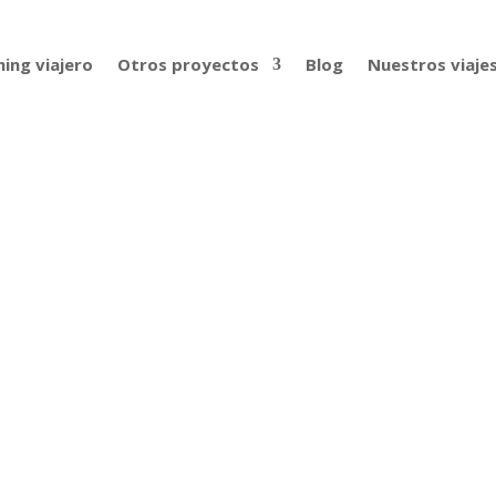
ing viajero
Otros proyectos
Blog
Nuestros viaje
proyectos educativos por el mund
ández | 22
arlamos con Amaia Maguregi y David Fernandez, también con
ron un viaje de 16 meses, de mochileros, por Asia y Oceanía. E