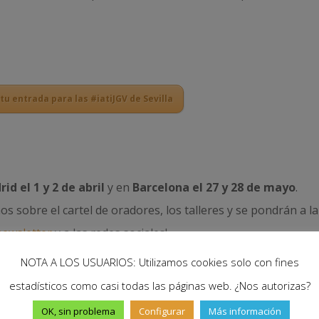
u entrada para las #iatiJGV de Sevilla
id el 1 y 2 de abril
y en
Barcelona el 27 y 28 de mayo
.
 sobre el cartel de oradores, los talleres y se pondrán a la
newsletter
y a las redes sociales!
NOTA A LOS USUARIOS: Utilizamos cookies solo con fines
estadísticos como casi todas las páginas web. ¿Nos autorizas?
recorrer África de sur a norte, en transporte público,
OK, sin problema
Configurar
Más información