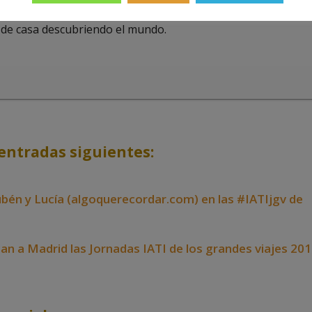
10 y 2011). Parece que le gustó la experiencia y cada año
 de casa descubriendo el mundo.
entradas siguientes:
ubén y Lucía (algoquerecordar.com) en las #IATIjgv de
gan a Madrid las Jornadas IATI de los grandes viajes 20