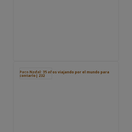
Paco Nadal: 35 años viajando por el mundo para
Podcast de viajes
contarlo| 232