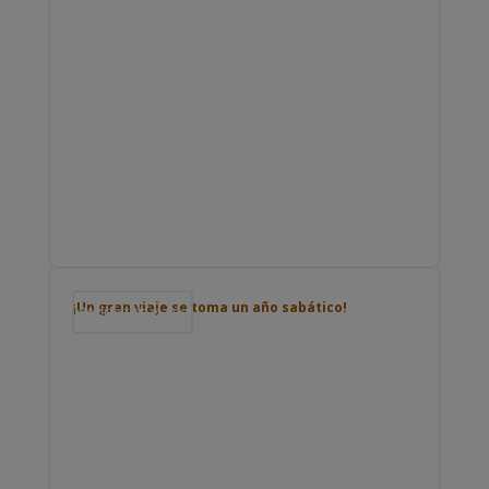
¡Un gran viaje se toma un año sabático!
Podcast de viajes