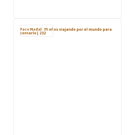
Paco Nadal: 35 años viajando por el mundo para
Podcast de viajes
contarlo| 232