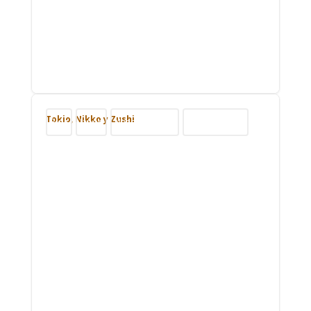
Tokio, Nikko y Zushi
Blog
Japón
Nuestros viajes
Viajar por Asia