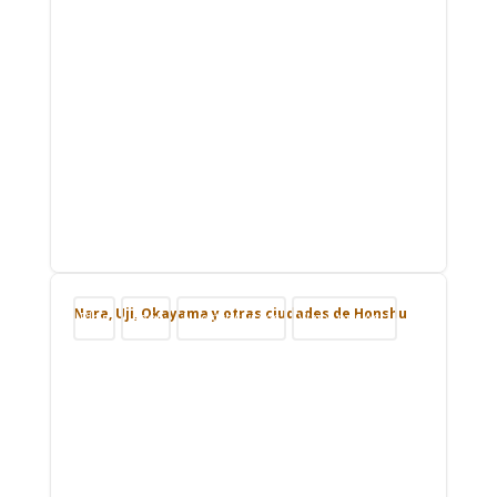
Nara, Uji, Okayama y otras ciudades de Honshu
Blog
Japón
Nuestros viajes
Viajar por Asia