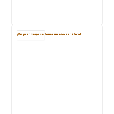
¡Un gran viaje se toma un año sabático!
Podcast de viajes