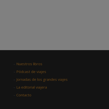
–
Nuestros libros
–
Pódcast de viajes
–
Jornadas de los grandes viajes
–
La editorial viajera
–
Contacto