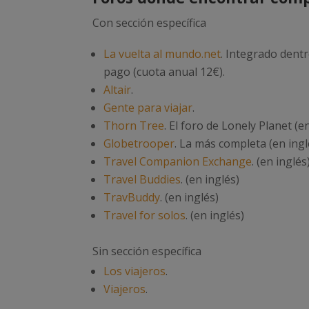
Con sección específica
La vuelta al mundo.net
. Integrado dentr
pago (cuota anual 12€).
Altair
.
Gente para viajar
.
Thorn Tree
. El foro de Lonely Planet (en
Globetrooper
. La más completa (en ingl
Travel Companion Exchange
. (en inglés
Travel Buddies
. (en inglés)
TravBuddy
. (en inglés)
Travel for solos
. (en inglés)
Sin sección específica
Los viajeros
.
Viajeros
.