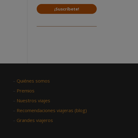
¡Suscríbete!
–
Quiénes somos
–
Premios
–
Nuestros viajes
–
Recomendaciones viajeras (blog)
–
Grandes viajeros