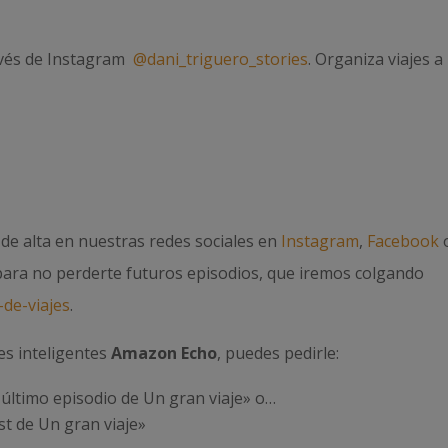
avés de Instagram
@dani_triguero_stories
. Organiza viajes a
e de alta en nuestras redes sociales en
Instagram
,
Facebook
 para no perderte futuros episodios, que iremos colgando
de-viajes
.
es inteligentes
Amazon Echo
, puedes pedirle:
último episodio de Un gran viaje» o…
t de Un gran viaje»