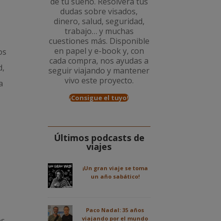
de tu sueño. Resolverá tus
dudas sobre visados,
dinero, salud, seguridad,
trabajo… y muchas
cuestiones más. Disponible
en papel y e-book y, con
os
cada compra, nos ayudas a
d,
seguir viajando y mantener
vivo este proyecto.
a
¡Consigue el tuyo!
Últimos podcasts de
viajes
¡Un gran viaje se toma
un año sabático!
Paco Nadal: 35 años
viajando por el mundo
es