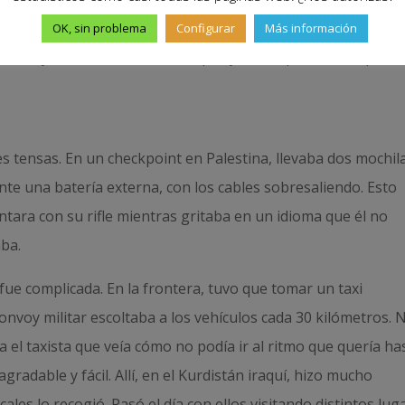
era mano. Tras la partida de sus compañeros, decidió regresa
OK, sin problema
Configurar
Más información
rdania y, desde allí, a Irak, Turquía y varios países europeos
es tensas. En un checkpoint en Palestina, llevaba dos mochil
te una batería externa, con los cables sobresaliendo. Esto
untara con su rifle mientras gritaba en un idioma que él no
ba.
fue complicada. En la frontera, tuvo que tomar un taxi
convoy militar escoltaba a los vehículos cada 30 kilómetros. 
 el taxista que veía cómo no podía ir al ritmo que quería ha
gradable y fácil. Allí, en el Kurdistán iraquí, hizo mucho
les lo recogió. Pasó el día con ellos visitando distintos lug