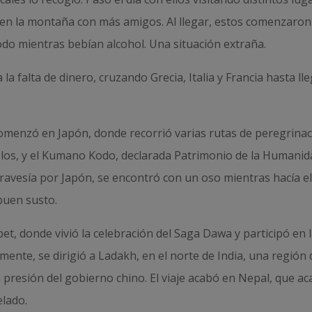
ón en la montaña con más amigos. Al llegar, estos comenzaron
todo mientras bebían alcohol. Una situación extraña.
a falta de dinero, cruzando Grecia, Italia y Francia hasta ll
 comenzó en Japón, donde recorrió varias rutas de peregrinac
plos, y el Kumano Kodo, declarada Patrimonio de la Humanid
ravesía por Japón, se encontró con un oso mientras hacía e
buen susto.
bet, donde vivió la celebración del Saga Dawa y participó en 
ente, se dirigió a Ladakh, en el norte de India, una región 
la presión del gobierno chino. El viaje acabó en Nepal, que a
elado.