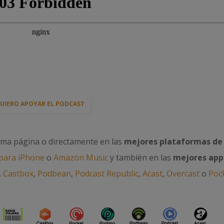
UIERO APOYAR EL PODCAST
sma página o directamente en las
mejores plataformas de
para iPhone
o
Amazon Music
y también en las
mejores app
,
Castbox
,
Podbean
,
Podcast Republic
,
Acast
,
Overcast
o
Poc