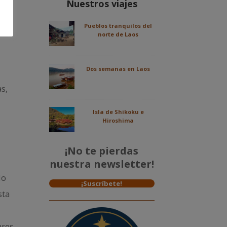
Nuestros viajes
r a
Pueblos tranquilos del
norte de Laos
Dos semanas en Laos
as,
Isla de Shikoku e
Hiroshima
¡No te pierdas
nuestra newsletter!
No
¡Suscríbete!
sta
ares