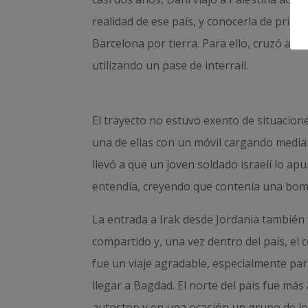
realidad de ese país, y conocerla de prim
Barcelona por tierra. Para ello, cruzó a Jo
utilizando un pase de interrail.
El trayecto no estuvo exento de situacion
una de ellas con un móvil cargando median
llevó a que un joven soldado israelí lo ap
entendía, creyendo que contenía una bom
La entrada a Irak desde Jordania también 
compartido y, una vez dentro del país, el 
fue un viaje agradable, especialmente para
llegar a Bagdad. El norte del país fue más a
autostop y en una ocasión un grupo de loca