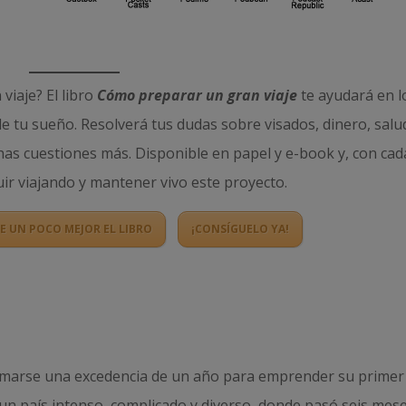
viaje? El libro
Cómo preparar un gran viaje
te ayudará en l
de tu sueño. Resolverá tus dudas sobre visados, dinero, salu
as cuestiones más. Disponible en papel y e-book y, con cad
ir viajando y mantener vivo este proyecto.
 UN POCO MEJOR EL LIBRO
¡CONSÍGUELO YA!
tomarse una excedencia de un año para emprender su primer
, un país intenso, complicado y diverso, donde pasó seis mes