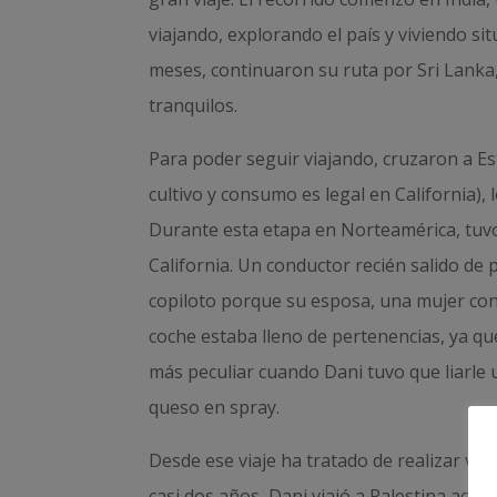
viajando, explorando el país y viviendo s
meses, continuaron su ruta por Sri Lanka, 
tranquilos.
Para poder seguir viajando, cruzaron a Es
cultivo y consumo es legal en California),
Durante esta etapa en Norteamérica, tuv
California. Un conductor recién salido de p
copiloto porque su esposa, una mujer con 
coche estaba lleno de pertenencias, ya qu
más peculiar cuando Dani tuvo que liarle
queso en spray.
Desde ese viaje ha tratado de realizar vi
casi dos años, Dani viajó a Palestina aco