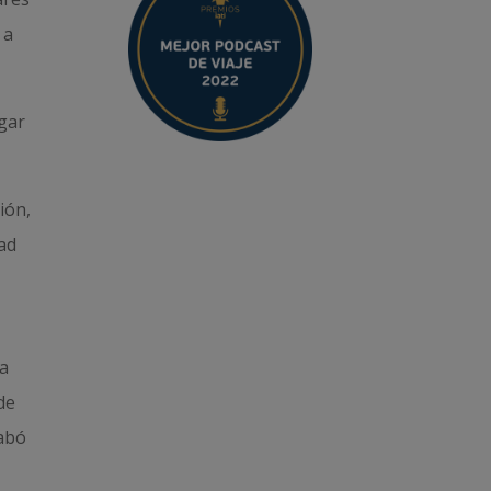
 a
egar
ión,
ad
l
la
de
cabó