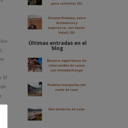
para contarlo| 232
Oriente Próximo, entre
dictaduras y
esperanza, con Xavier
Vidal| 231
 (su
Últimas entradas en el
blog
o.
en
Nuestra experiencia de
intercambio de casas
con HomeExchange
. El
Pueblos tranquilos del
aún
norte de Laos
n
Dos semanas en Laos
ce
la