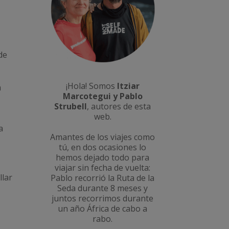
de
¡Hola! Somos
Itziar
a
Marcotegui y Pablo
Strubell
, autores de esta
web.
a
Amantes de los viajes como
tú, en dos ocasiones lo
hemos dejado todo para
viajar sin fecha de vuelta:
llar
Pablo recorrió la
Ruta de la
Seda durante 8 meses
y
juntos recorrimos durante
un año
África de cabo a
rabo
.