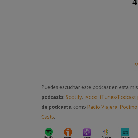
Q
Puedes escuchar este podcast en esta mi
podcasts
:
Spotify
,
iVoox
,
iTunes/Podcast 
de podcasts
, como
Radio Viajera
,
Podimo
Casts
.