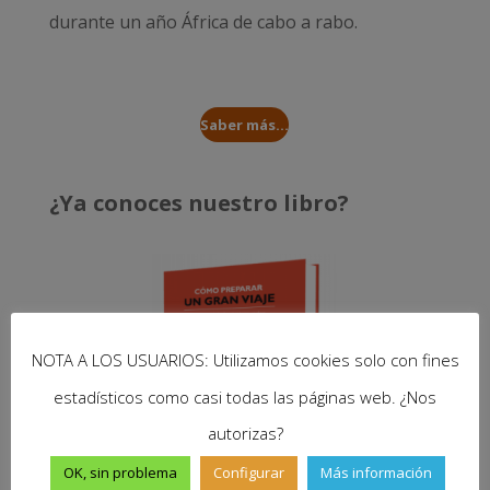
durante un año
África de cabo a rabo
.
Saber más...
¿Ya conoces nuestro libro?
NOTA A LOS USUARIOS: Utilizamos cookies solo con fines
estadísticos como casi todas las páginas web. ¿Nos
autorizas?
OK, sin problema
Configurar
Más información