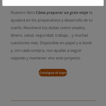
Nuestro libro
Cómo preparar un gran viaje
te
ayudará en los preparativos y desarrollo de tu
sueño. Resolverá tus dudas sobre visados,
dinero, salud, seguridad, trabajo… y muchas
cuestiones más. Disponible en papel y e-book
y, con cada compra, nos ayudas a seguir
viajando y mantener vivo este proyecto.
¡Consigue el tuyo!