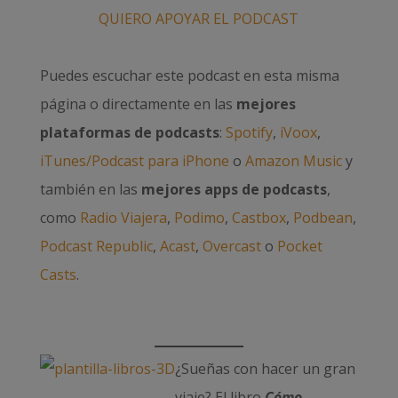
QUIERO APOYAR EL PODCAST
Puedes escuchar este podcast en esta misma
página o directamente en las
mejores
plataformas de podcasts
:
Spotify
,
iVoox
,
iTunes/Podcast para iPhone
o
Amazon Music
y
también en las
mejores apps de podcasts
,
como
Radio Viajera
,
Podimo
,
Castbox
,
Podbean
,
Podcast Republic
,
Acast
,
Overcast
o
Pocket
Casts
.
¿Sueñas con hacer un gran
viaje? El libro
Cómo