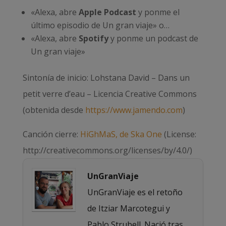
«Alexa, abre
Apple Podcast
y ponme el
último episodio de Un gran viaje» o…
«Alexa, abre
Spotify
y ponme un podcast de
Un gran viaje»
Sintonía de inicio: Lohstana David – Dans un
petit verre d’eau – Licencia Creative Commons
(obtenida desde
https://www.jamendo.com
)
Canción cierre:
HiGhMaS, de Ska One
(License:
http://creativecommons.org/licenses/by/4.0/)
UnGranViaje
UnGranViaje es el retoño
de Itziar Marcotegui y
Pablo Strubell. Nació tras