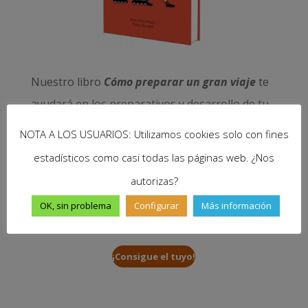
Nuestro libro
Cómo preparar un gran viaje
te
ayudará en los preparativos y desarrollo de tu
sueño. Resolverá tus dudas sobre visados,
NOTA A LOS USUARIOS: Utilizamos cookies solo con fines
dinero, salud, seguridad, trabajo… y muchas
estadísticos como casi todas las páginas web. ¿Nos
cuestiones más. Disponible en papel y e-book
autorizas?
y, con cada compra, nos ayudas a seguir
OK, sin problema
Configurar
Más información
viajando y mantener vivo este proyecto.
¡Consigue el tuyo!