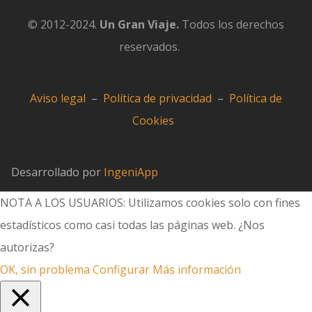
© 2012-2024.
Un Gran Viaje.
Todos los derechos
reservados.
Aviso legal
–
Política de privacidad
–
Política de
Cookies
Desarrollado por
IngeniApp
NOTA A LOS USUARIOS: Utilizamos cookies solo con fines
estadísticos como casi todas las páginas web. ¿Nos
autorizas?
OK, sin problema
Configurar
Más información