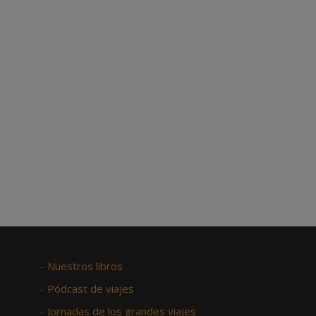
–
Nuestros libros
–
Pódcast de viajes
–
Jornadas de los grandes viajes