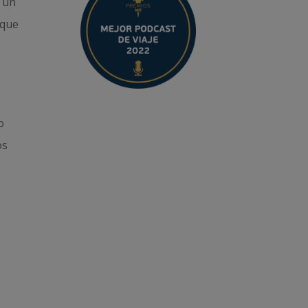
, un
 que
o
os