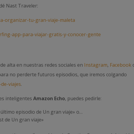
ndé Nast Traveler:
ra-organizar-tu-gran-viaje-maleta
urfing-app-para-viajar-gratis-y-conocer-gente
e de alta en nuestras redes sociales en
Instagram
,
Facebook
 para no perderte futuros episodios, que iremos colgando
de-viajes
.
es inteligentes
Amazon Echo
, puedes pedirle:
último episodio de Un gran viaje» o…
t de Un gran viaje»