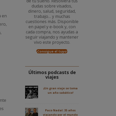
de tu sueño. Resolverá tus
dudas sobre visados,
dinero, salud, seguridad,
á en
trabajo… y muchas
cuestiones más. Disponible
ero,
en papel y e-book y, con
cada compra, nos ayudas a
,
seguir viajando y mantener
vivo este proyecto.
¡Consigue el tuyo!
Últimos podcasts de
viajes
¡Un gran viaje se toma
un año sabático!
ante
es
Paco Nadal: 35 años
viajando por el mundo