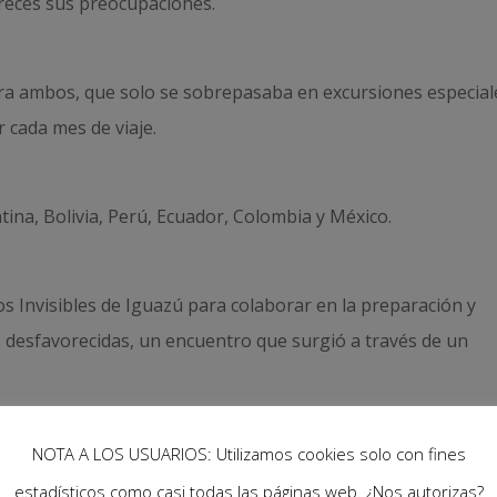
 creces sus preocupaciones.
ra ambos, que solo se sobrepasaba en excursiones especial
 cada mes de viaje.
ntina, Bolivia, Perú, Ecuador, Colombia y México.
os Invisibles de Iguazú para colaborar en la preparación y
 desfavorecidas, un encuentro que surgió a través de un
NOTA A LOS USUARIOS: Utilizamos cookies solo con fines
ron, en su mayoría, en Bolivia, el país que más les cautivó
estadísticos como casi todas las páginas web. ¿Nos autorizas?