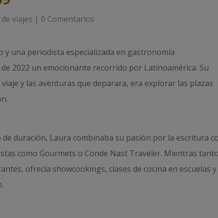
 de viajes
|
0 Comentarios
o y una periodista especializada en gastronomía
de 2022 un emocionante recorrido por Latinoamérica. Su
l viaje y las aventuras que deparara, era explorar las plazas
ón.
 de duración, Laura combinaba su pasión por la escritura c
evistas como Gourmets o Conde Nast Traveler. Mientras tanto
rantes, ofrecía showcookings, clases de cocina en escuelas y
.