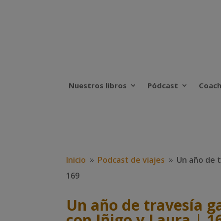
Nuestros libros
Pódcast
Coach
Inicio
Podcast de viajes
Un año de t
9
9
169
Un año de travesía g
con Iñigo y Laura | 1