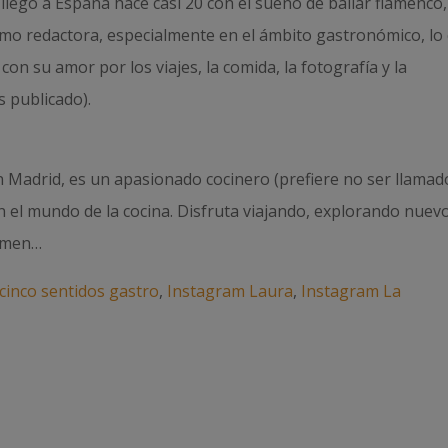
llegó a España hace casi 20 con el sueño de bailar flamenco
omo redactora, especialmente en el ámbito gastronómico, lo
con su amor por los viajes, la comida, la fotografía y la
s publicado).
en Madrid, es un apasionado cocinero (prefiere no ser llamad
en el mundo de la cocina. Disfruta viajando, explorando nuev
rimen…
cinco sentidos gastro
,
Instagram Laura
,
Instagram La