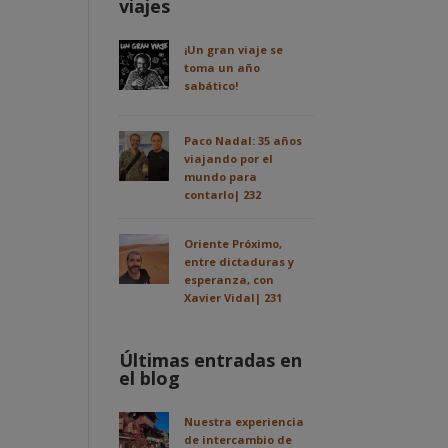
viajes
¡Un gran viaje se
toma un año
sabático!
Paco Nadal: 35 años
viajando por el
mundo para
contarlo| 232
Oriente Próximo,
entre dictaduras y
esperanza, con
Xavier Vidal| 231
Últimas entradas en
el blog
Nuestra experiencia
de intercambio de