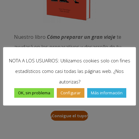
Nuestro libro
Cómo preparar un gran viaje
te
ayudará en los preparativos y desarrollo de tu
sueño. Resolverá tus dudas sobre visados,
NOTA A LOS USUARIOS: Utilizamos cookies solo con fines
dinero, salud, seguridad, trabajo… y muchas
estadísticos como casi todas las páginas web. ¿Nos
cuestiones más. Disponible en papel y e-book
autorizas?
y, con cada compra, nos ayudas a seguir
OK, sin problema
Configurar
Más información
viajando y mantener vivo este proyecto.
¡Consigue el tuyo!