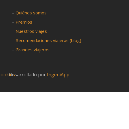
–
Quiénes somos
–
Premios
–
Nuestros viajes
–
Recomendaciones viajeras (blog)
–
Grandes viajeros
 Cookies
Desarrollado por
IngeniApp
?