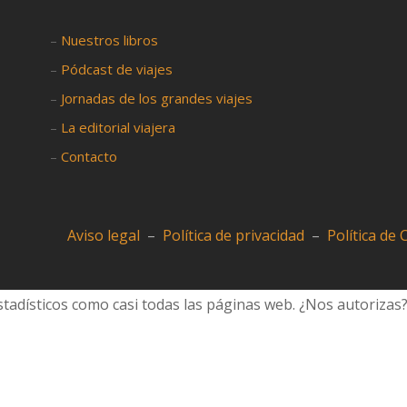
–
Nuestros libros
–
Pódcast de viajes
–
Jornadas de los grandes viajes
–
La editorial viajera
–
Contacto
Aviso legal
–
Política de privacidad
–
Política de
tadísticos como casi todas las páginas web. ¿Nos autorizas