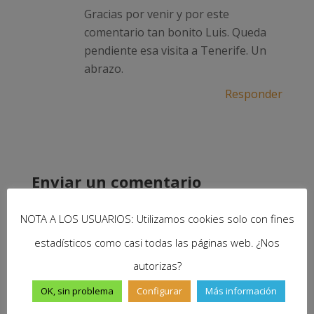
Gracias por venir y por este
comentario tan bonito Luis. Queda
pendiente esa visita a Tenerife. Un
abrazo.
Responder
Enviar un comentario
Tu dirección de correo electrónico no será
NOTA A LOS USUARIOS: Utilizamos cookies solo con fines
publicada.
Los campos obligatorios están
estadísticos como casi todas las páginas web. ¿Nos
marcados con
*
autorizas?
Comentario
*
OK, sin problema
Configurar
Más información