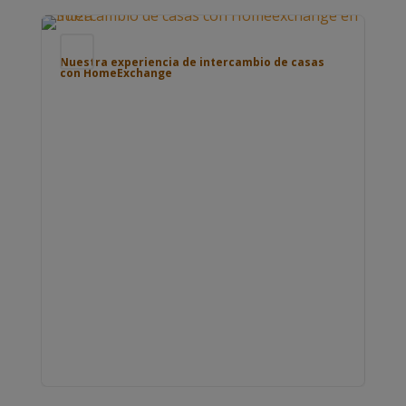
Blog
Bl
Nuestra experiencia de intercambio de casas
con HomeExchange
Pue