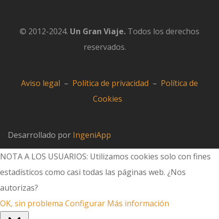
© 2012-2024.
Un Gran Viaje.
Todos los derechos
reservados.
Aviso legal
–
Política de privacidad
–
Política de
Cookies
Desarrollado por
IngeniApp
NOTA A LOS USUARIOS: Utilizamos cookies solo con fines
estadísticos como casi todas las páginas web. ¿Nos
autorizas?
OK, sin problema
Configurar
Más información