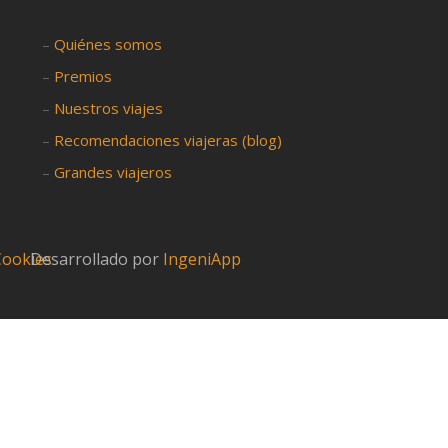
–
Quiénes somos
–
Premios
–
Nuestros viajes
–
Recomendaciones viajeras (blog)
–
Grandes viajeros
 Cookies
Desarrollado por
IngeniApp
?