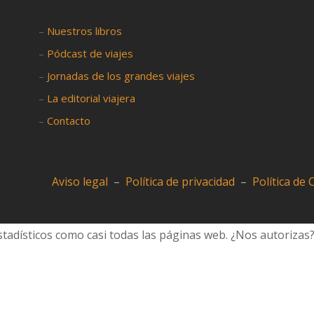
–
Nuestros libros
–
Pódcast de viajes
–
Jornadas de los grandes viajes
–
La editorial viajera
–
Contacto
Aviso legal
–
Política de privacidad
–
Política de
tadísticos como casi todas las páginas web. ¿Nos autorizas