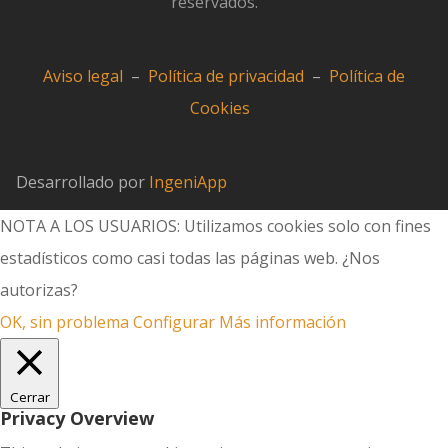
reservados.
Aviso legal
–
Política de privacidad
–
Política de
Cookies
Desarrollado por
IngeniApp
NOTA A LOS USUARIOS: Utilizamos cookies solo con fines
estadísticos como casi todas las páginas web. ¿Nos
autorizas?
OK, sin problema
Configurar
Más información
Cerrar
Privacy Overview