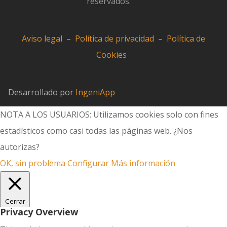
reservados.
Aviso legal
–
Política de privacidad
–
Política de
Cookies
Desarrollado por
IngeniApp
NOTA A LOS USUARIOS: Utilizamos cookies solo con fines
estadísticos como casi todas las páginas web. ¿Nos
autorizas?
OK, sin problema
Configurar
Más información
Cerrar
Privacy Overview