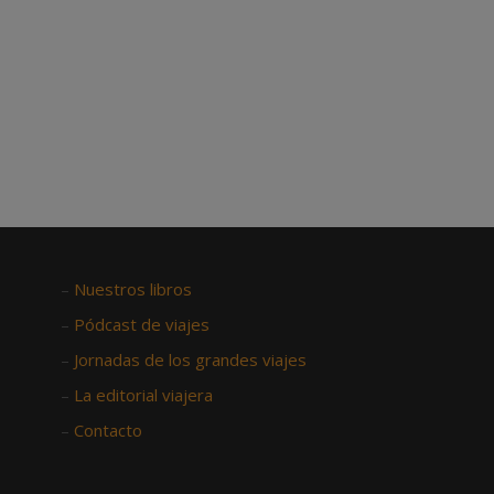
–
Nuestros libros
–
Pódcast de viajes
–
Jornadas de los grandes viajes
–
La editorial viajera
–
Contacto