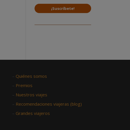
¡Suscríbete!
–
Quiénes somos
–
Premios
–
Nuestros viajes
–
Recomendaciones viajeras (blog)
–
Grandes viajeros