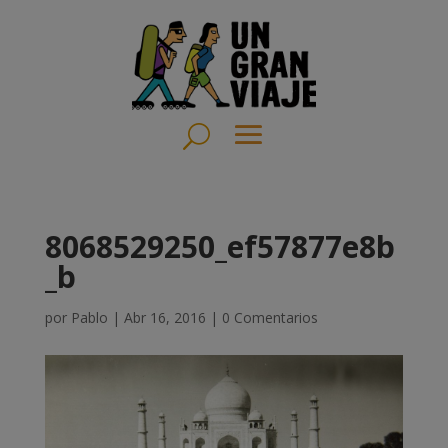
8068529250_ef57877e8b
_b
por
Pablo
|
Abr 16, 2016
|
0 Comentarios