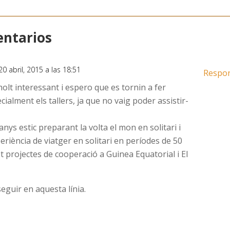
ntarios
 20 abril, 2015 a las 18:51
Respo
lt interessant i espero que es tornin a fer
alment els tallers, ja que no vaig poder assistir-
ys estic preparant la volta el mon en solitari i
eriència de viatger en solitari en períodes de 50
et projectes de cooperació a Guinea Equatorial i El
eguir en aquesta línia.