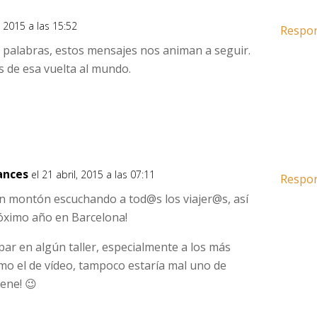
l, 2015 a las 15:52
Respo
s palabras, estos mensajes nos animan a seguir.
s de esa vuelta al mundo.
cances
el 21 abril, 2015 a las 07:11
Respo
un montón escuchando a tod@s los viajer@s, así
óximo año en Barcelona!
ar en algún taller, especialmente a los más
omo el de vídeo, tampoco estaría mal uno de
iene! 😉