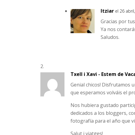
Itziar
el 26 abri
Gracias por tu
Ya nos contará
Saludos.
Txell i Xavi - Estem de Va
Genial chicos! Disfrutamos 
que esperamos volváis el pr
Nos hubiera gustado particip
dedicados a los bloggers, c
fotografía para el año que v
Salut i viatges!