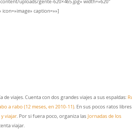
content/uploads/gente-620×465.jpg» width=»620″
» icon=»image» caption=»»]
uía de viajes. Cuenta con dos grandes viajes a sus espaldas:
R
cabo a rabo (12 meses, en 2010-11)
. En sus pocos ratos libres
 y viajar
. Por si fuera poco, organiza las
Jornadas de los
enta viajar.