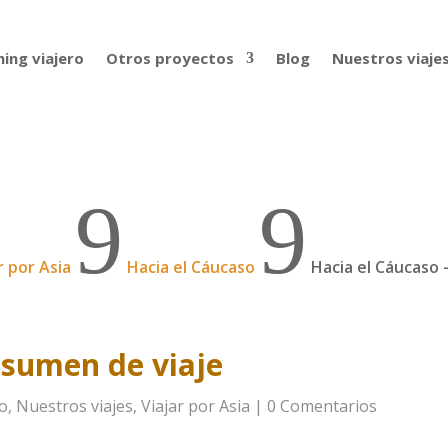
ing viajero
Otros proyectos
Blog
Nuestros viaje
9
9
r por Asia
Hacia el Cáucaso
Hacia el Cáucaso 
esumen de viaje
so
,
Nuestros viajes
,
Viajar por Asia
|
0 Comentarios