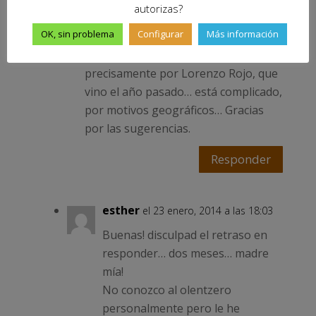
autorizas?
Lo del Olentzero Munduan es
OK, sin problema
Configurar
Más información
interesante. ¿Tienes su contacto? Lo
de Jesús, al que conocemos
precisamente por Lorenzo Rojo, que
vino el año pasado… está complicado,
por motivos geográficos… Gracias
por las sugerencias.
Responder
esther
el 23 enero, 2014 a las 18:03
Buenas! disculpad el retraso en
responder… dos meses… madre
mía!
No conozco al olentzero
personalmente pero le he