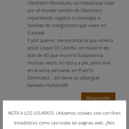
Olentzero Munduan, un chaval que viaja
por el mundo vestido de Olentzero
repartiendo regalos o mensajes a
familias de inmigrantes que viven en
Euskadi.
Y por querer, me encantaría que viniera
Jesús Lopez Di Castillo, un navarro de
más de 60 que recorrió Sudamérica
muchas veces, en bici y a pie, pero vive
en la selva peruana, en Puerto
Bermúdez… allí tiene un albergue
llamado Humboldt!
Responder
NOTA A LOS USUARIOS: Utilizamos cookies solo con fines
UnGranViaje
el 6 noviembre, 2013 a las
estadísticos como casi todas las páginas web. ¿Nos
14:36