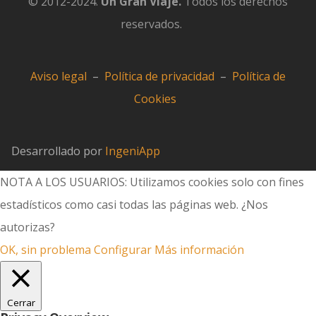
© 2012-2024.
Un Gran Viaje.
Todos los derechos
reservados.
Aviso legal
–
Política de privacidad
–
Política de
Cookies
Desarrollado por
IngeniApp
NOTA A LOS USUARIOS: Utilizamos cookies solo con fines
estadísticos como casi todas las páginas web. ¿Nos
autorizas?
OK, sin problema
Configurar
Más información
Cerrar