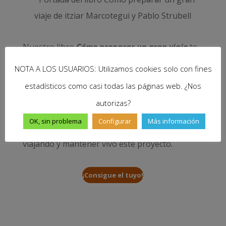
Nuestro libro
Cómo preparar un gran viaje
te
ayudará en los preparativos y desarrollo de tu
NOTA A LOS USUARIOS: Utilizamos cookies solo con fines
sueño. Resolverá tus dudas sobre visados,
estadísticos como casi todas las páginas web. ¿Nos
dinero, salud, seguridad, trabajo… y muchas
autorizas?
cuestiones más. Disponible en papel y e-book
OK, sin problema
Configurar
Más información
y, con cada compra, nos ayudas a seguir
viajando y mantener vivo este proyecto.
¡Consigue el tuyo!