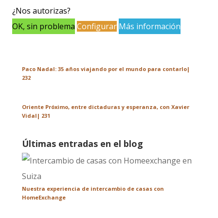
Últimos podcasts de viajes
¿Nos autorizas?
OK, sin problema
Configurar
Más información
¡Un gran viaje se toma un año sabático!
Paco Nadal: 35 años viajando por el mundo para contarlo|
232
Oriente Próximo, entre dictaduras y esperanza, con Xavier
Vidal| 231
Últimas entradas en el blog
Nuestra experiencia de intercambio de casas con
HomeExchange