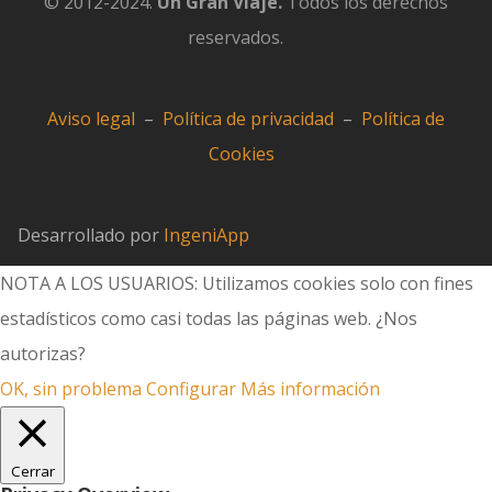
© 2012-2024.
Un Gran Viaje.
Todos los derechos
reservados.
Aviso legal
–
Política de privacidad
–
Política de
Cookies
Desarrollado por
IngeniApp
NOTA A LOS USUARIOS: Utilizamos cookies solo con fines
estadísticos como casi todas las páginas web. ¿Nos
autorizas?
OK, sin problema
Configurar
Más información
Cerrar