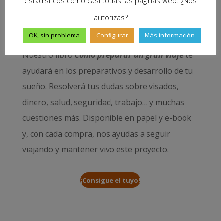
estadísticos como casi todas las páginas web. ¿Nos
autorizas?
OK, sin problema
Configurar
Más información
Nuestro libro
Cómo preparar un gran viaje
te
ayudará en los preparativos y desarrollo de tu
sueño. Resolverá tus dudas sobre visados,
dinero, salud, seguridad, trabajo… y muchas
cuestiones más. Disponible en papel y e-book
y, con cada compra, nos ayudas a seguir
viajando y mantener vivo este proyecto.
¡Consigue el tuyo!