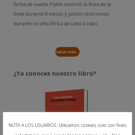
fecha de vuelta: Pablo recorrió la
Ruta de la
Seda durante 8 meses
y juntos recorrimos
durante un año
África de cabo a rabo
.
Saber más...
¿Ya conoces nuestro libro?
NOTA A LOS USUARIOS: Utilizamos cookies solo con fines