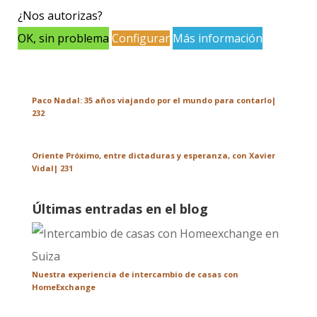
Últimos podcasts de viajes
¿Nos autorizas?
OK, sin problema
Configurar
Más información
¡Un gran viaje se toma un año sabático!
Paco Nadal: 35 años viajando por el mundo para contarlo|
232
Oriente Próximo, entre dictaduras y esperanza, con Xavier
Vidal| 231
Últimas entradas en el blog
Nuestra experiencia de intercambio de casas con
HomeExchange