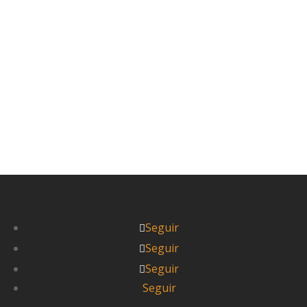
que tan pronto. Además no pudimos empezar
a caminar ya que nuestro arranque...
Leer más



Pablo
Seguir
Seguir
Seguir
Seguir