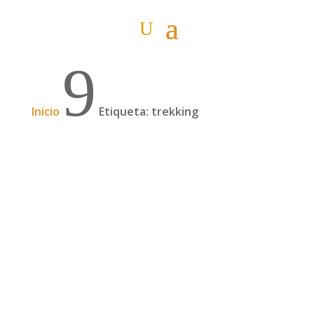
9
Inicio
Etiqueta: trekking
Cruzando África a pie desde noviembre
2021, con Pablo Nemo | 160
Pablo Nemo empezó en Ciudad del Cabo
(Sudáfrica) en noviembre de 2021 una de las