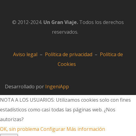
© 2012-2024.
Un Gran Viaje.
Todos los derechos
reservados.
Aviso legal
–
Política de privacidad
–
Política de
Cookies
Desarrollado por
IngeniApp
NOTA A LOS USUARIOS: Utilizamos cookies solo con fines
estadísticos como casi todas las páginas web. ¿Nos
autorizas?
OK, sin problema
Configurar
Más información