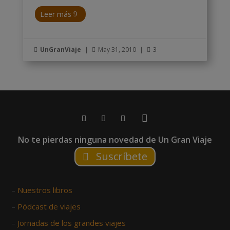
Leer más
UnGranViaje
|
May 31, 2010
|
3



No te pierdas ninguna novedad de Un Gran Viaje
Suscríbete
–
Nuestros libros
–
Pódcast de viajes
–
Jornadas de los grandes viajes