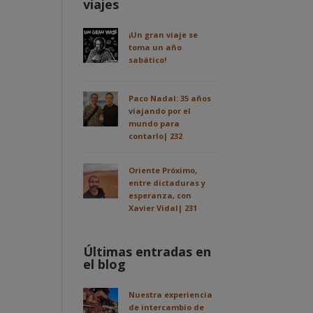
viajes
¡Un gran viaje se
toma un año
sabático!
Paco Nadal: 35 años
viajando por el
mundo para
contarlo| 232
Oriente Próximo,
entre dictaduras y
esperanza, con
Xavier Vidal| 231
Últimas entradas en
el blog
Nuestra experiencia
de intercambio de