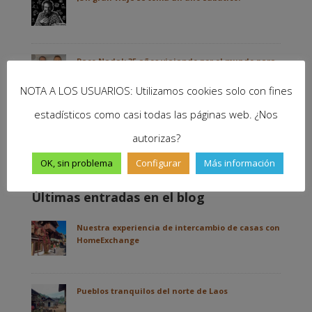
Paco Nadal: 35 años viajando por el mundo para
contarlo| 232
NOTA A LOS USUARIOS: Utilizamos cookies solo con fines
estadísticos como casi todas las páginas web. ¿Nos
Oriente Próximo, entre dictaduras y esperanza,
autorizas?
con Xavier Vidal| 231
OK, sin problema
Configurar
Más información
Últimas entradas en el blog
Nuestra experiencia de intercambio de casas con
HomeExchange
Pueblos tranquilos del norte de Laos