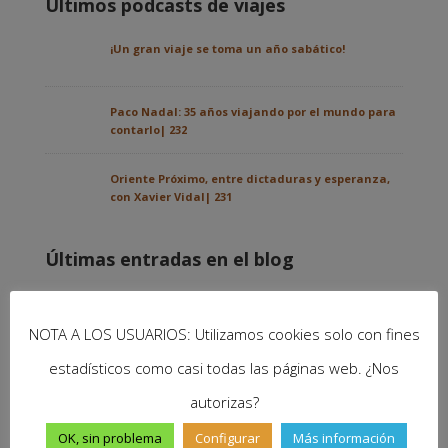
Últimos podcasts de viajes
¡Un gran viaje se toma un año sabático!
Paco Nadal: 35 años viajando por el mundo para
contarlo| 232
Oriente Próximo, entre dictaduras y esperanza,
con Xavier Vidal| 231
Últimas entradas en el blog
Nuestra experiencia de intercambio de casas con
HomeExchange
NOTA A LOS USUARIOS: Utilizamos cookies solo con fines
estadísticos como casi todas las páginas web. ¿Nos
autorizas?
OK, sin problema
Configurar
Más información