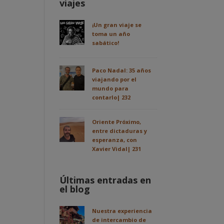
viajes
¡Un gran viaje se
toma un año
sabático!
Paco Nadal: 35 años
viajando por el
mundo para
contarlo| 232
Oriente Próximo,
entre dictaduras y
esperanza, con
Xavier Vidal| 231
Últimas entradas en
el blog
Nuestra experiencia
de intercambio de