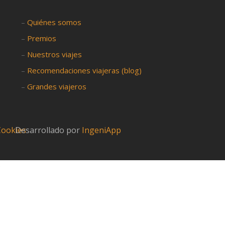
–
Quiénes somos
–
Premios
–
Nuestros viajes
–
Recomendaciones viajeras (blog)
–
Grandes viajeros
 Cookies
Desarrollado por
IngeniApp
?