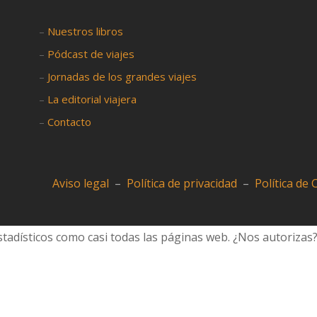
–
Nuestros libros
–
Pódcast de viajes
–
Jornadas de los grandes viajes
–
La editorial viajera
–
Contacto
Aviso legal
–
Política de privacidad
–
Política de
tadísticos como casi todas las páginas web. ¿Nos autorizas