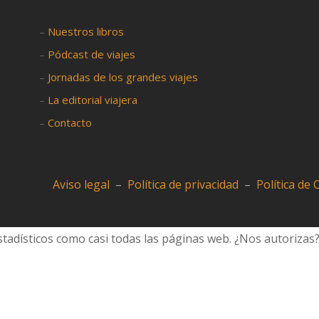
–
Nuestros libros
–
Pódcast de viajes
–
Jornadas de los grandes viajes
–
La editorial viajera
–
Contacto
Aviso legal
–
Política de privacidad
–
Política de
tadísticos como casi todas las páginas web. ¿Nos autorizas