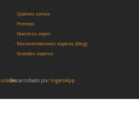
–
Quiénes somos
–
Premios
–
Nuestros viajes
–
Recomendaciones viajeras (blog)
–
Grandes viajeros
 Cookies
Desarrollado por
IngeniApp
?