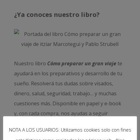
¿Ya conoces nuestro libro?
Nuestro libro
Cómo preparar un gran viaje
te
ayudará en los preparativos y desarrollo de tu
sueño. Resolverá tus dudas sobre visados,
dinero, salud, seguridad, trabajo… y muchas
cuestiones más. Disponible en papel y e-book
y, con cada compra, nos ayudas a seguir
viajando y mantener vivo este proyecto.
NOTA A LOS USUARIOS: Utilizamos cookies solo con fines