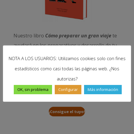
Nuestro libro
Cómo preparar un gran viaje
te
ayudará en los preparativos y desarrollo de tu
sueño. Resolverá tus dudas sobre visados,
NOTA A LOS USUARIOS: Utilizamos cookies solo con fines
dinero, salud, seguridad, trabajo… y muchas
estadísticos como casi todas las páginas web. ¿Nos
cuestiones más. Disponible en papel y e-book
autorizas?
y, con cada compra, nos ayudas a seguir
OK, sin problema
Configurar
Más información
viajando y mantener vivo este proyecto.
¡Consigue el tuyo!