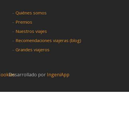
–
Quiénes somos
–
Premios
–
Nuestros viajes
–
Recomendaciones viajeras (blog)
–
Grandes viajeros
 Cookies
Desarrollado por
IngeniApp
?