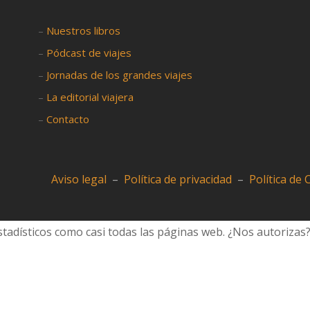
–
Nuestros libros
–
Pódcast de viajes
–
Jornadas de los grandes viajes
–
La editorial viajera
–
Contacto
Aviso legal
–
Política de privacidad
–
Política de
tadísticos como casi todas las páginas web. ¿Nos autorizas