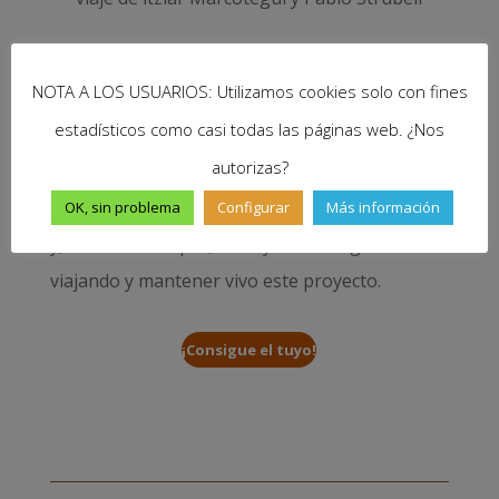
Nuestro libro
Cómo preparar un gran viaje
te
NOTA A LOS USUARIOS: Utilizamos cookies solo con fines
ayudará en los preparativos y desarrollo de tu
estadísticos como casi todas las páginas web. ¿Nos
sueño. Resolverá tus dudas sobre visados,
autorizas?
dinero, salud, seguridad, trabajo… y muchas
cuestiones más. Disponible en papel y e-book
OK, sin problema
Configurar
Más información
y, con cada compra, nos ayudas a seguir
viajando y mantener vivo este proyecto.
¡Consigue el tuyo!