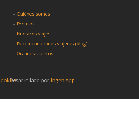
–
Quiénes somos
–
Premios
–
Nuestros viajes
–
Recomendaciones viajeras (blog)
–
Grandes viajeros
 Cookies
Desarrollado por
IngeniApp