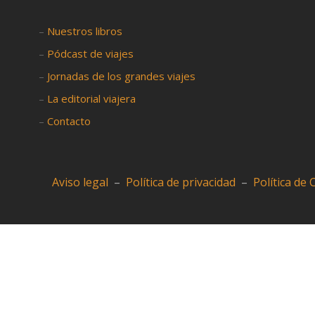
–
Nuestros libros
–
Pódcast de viajes
–
Jornadas de los grandes viajes
–
La editorial viajera
–
Contacto
Aviso legal
–
Política de privacidad
–
Política de