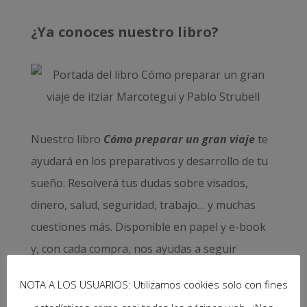
¿Ya conoces nuestro libro?
Nuestro libro
Cómo preparar un gran viaje
te
ayudará en los preparativos y desarrollo de tu
sueño. Resolverá tus dudas sobre visados,
dinero, salud, seguridad, trabajo… y muchas
cuestiones más. Disponible en papel y e-book
y, con cada compra, nos ayudas a seguir
viajando y mantener vivo este proyecto.
NOTA A LOS USUARIOS: Utilizamos cookies solo con fines