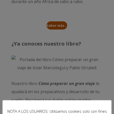
durante un año
África de cabo a rabo
.
Saber más...
¿Ya conoces nuestro libro?
Nuestro libro
Cómo preparar un gran viaje
te
ayudará en los preparativos y desarrollo de tu
sueño. Resolverá tus dudas sobre visados,
dinero, salud, seguridad, trabajo… y muchas
NOTA A LOS USUARIOS: Utilizamos cookies solo con fines