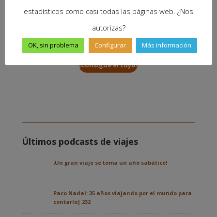
cuestiones más. Disponible en papel y e-book
estadísticos como casi todas las páginas web. ¿Nos
y, con cada compra, nos ayudas a seguir
autorizas?
viajando y mantener vivo este proyecto.
OK, sin problema
Configurar
Más información
¡Consigue el tuyo!
Últimos podcasts de viajes
¡Un gran viaje se toma un año sabático!
Paco Nadal: 35 años viajando por el mundo para
contarlo| 232