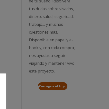
de tu sueño. Resolverá
tus dudas sobre visados,
dinero, salud, seguridad,
trabajo… y muchas
cuestiones más.
Disponible en papel y e-
book y, con cada compra,
nos ayudas a seguir
viajando y mantener vivo
este proyecto.
¡Consigue el tuyo!