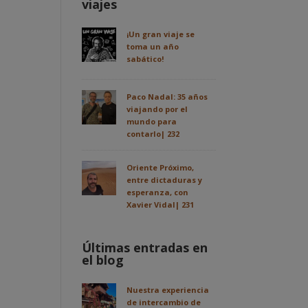
viajes
¡Un gran viaje se
toma un año
sabático!
Paco Nadal: 35 años
viajando por el
mundo para
contarlo| 232
Oriente Próximo,
entre dictaduras y
esperanza, con
Xavier Vidal| 231
Últimas entradas en
el blog
Nuestra experiencia
de intercambio de